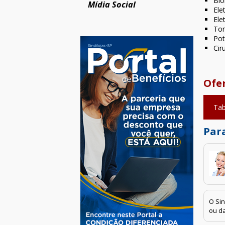
Bio
Mídia Social
Ele
Ele
Tom
Pot
Cir
Ofe
Tab
Para
O Sin
ou da