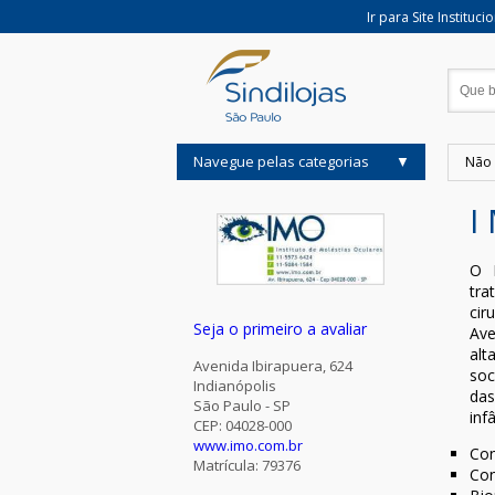
Ir para Site Instituci
Navegue pelas categorias
Não 
I
O I
tra
cir
Seja o primeiro a avaliar
Ave
alt
Avenida Ibirapuera, 624
soc
Indianópolis
das
São Paulo - SP
inf
CEP: 04028-000
www.imo.com.br
Con
Matrícula: 79376
Con