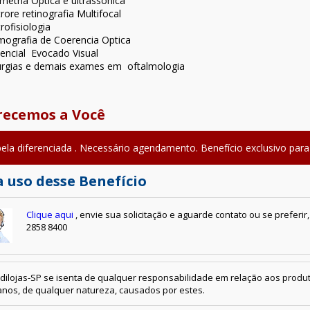
metria Optica e ultrassonica
trore retinografia Multifocal
trofisiologia
ografia de Coerencia Optica
encial Evocado Visual
urgias e demais exames em oftalmologia
recemos a Você
ela diferenciada . Necessário agendamento. Benefício exclusivo par
 uso desse Benefício
Clique aqui
, envie sua solicitação e aguarde contato ou se preferi
2858 8400
dilojas-SP se isenta de qualquer responsabilidade em relação aos produt
nos, de qualquer natureza, causados por estes.