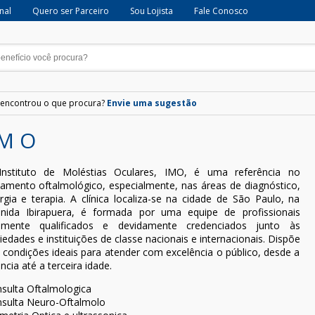
onal
Quero ser Parceiro
Sou Lojista
Fale Conosco
encontrou o que procura?
Envie uma sugestão
 M O
nstituto de Moléstias Oculares, IMO, é uma referência no
tamento oftalmológico, especialmente, nas áreas de diagnóstico,
urgia e terapia. A clínica localiza-se na cidade de São Paulo, na
nida Ibirapuera, é formada por uma equipe de profissionais
amente qualificados e devidamente credenciados junto às
iedades e instituições de classe nacionais e internacionais. Dispõe
 condições ideais para atender com excelência o público, desde a
ância até a terceira idade.
sulta Oftalmologica
sulta Neuro-Oftalmolo