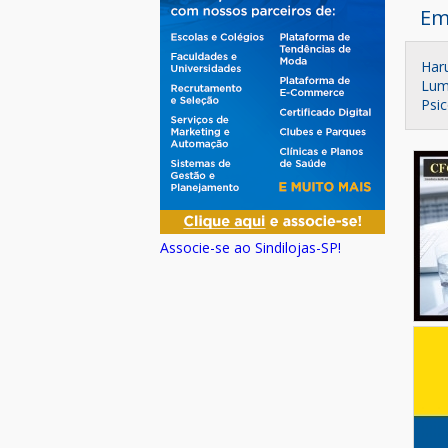
Em
Har
Lum
Psic
Associe-se ao Sindilojas-SP!