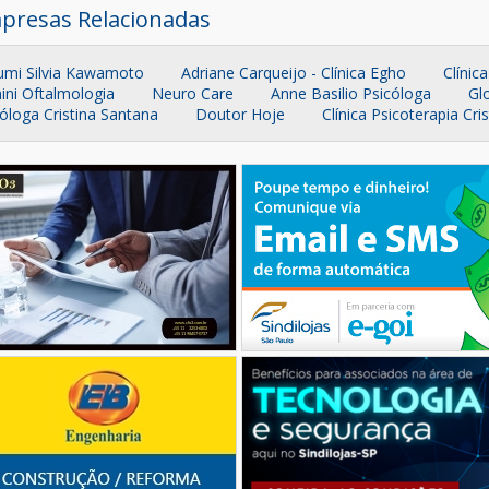
presas Relacionadas
umi Silvia Kawamoto
Adriane Carqueijo - Clínica Egho
Clínic
ini Oftalmologia
Neuro Care
Anne Basilio Psicóloga
Glo
óloga Cristina Santana
Doutor Hoje
Clínica Psicoterapia Cri