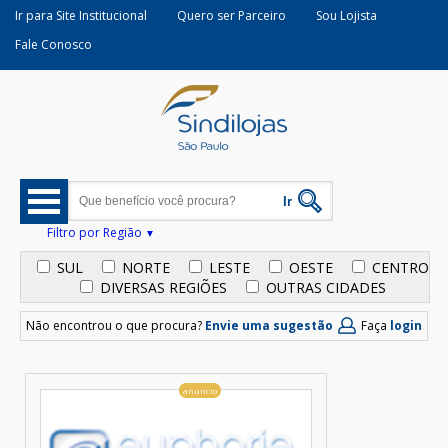
Ir para Site Institucional
Quero ser Parceiro
Sou Lojista
Fale Conosco
Filtro por Região
SUL
NORTE
LESTE
OESTE
CENTRO
DIVERSAS REGIÕES
OUTRAS CIDADES
Não encontrou o que procura?
Envie uma sugestão
Faça
login
anúncio