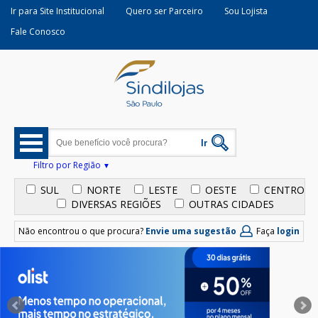
Ir para Site Institucional
Quero ser Parceiro
Sou Lojista
Fale Conosco
Filtro por Região
SUL
NORTE
LESTE
OESTE
CENTRO
DIVERSAS REGIÕES
OUTRAS CIDADES
Não encontrou o que procura?
Envie uma sugestão
Faça
login