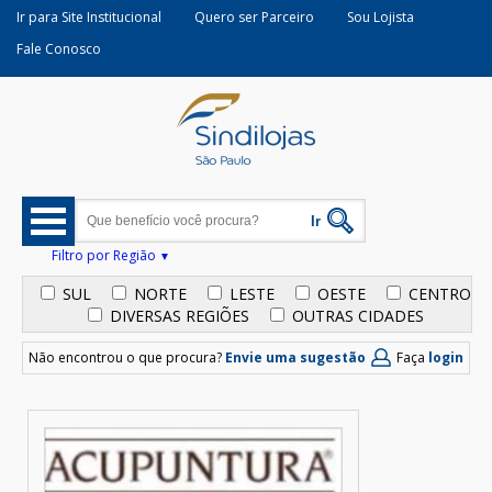
Ir para Site Institucional
Quero ser Parceiro
Sou Lojista
Fale Conosco
Filtro por Região
SUL
NORTE
LESTE
OESTE
CENTRO
DIVERSAS REGIÕES
OUTRAS CIDADES
Não encontrou o que procura?
Envie uma sugestão
Faça
login