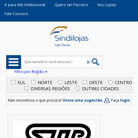
Ir para Site Institucional
Quero ser Parceiro
Sou Lojista
Fale Conosco
Filtro por Região
SUL
NORTE
LESTE
OESTE
CENTRO
DIVERSAS REGIÕES
OUTRAS CIDADES
Não encontrou o que procura?
Envie uma sugestão
Faça
login