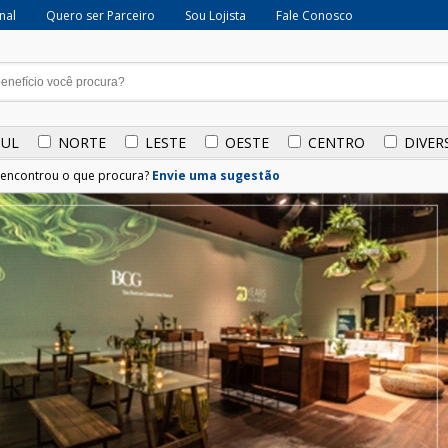
onal
Quero ser Parceiro
Sou Lojista
Fale Conosco
SUL
NORTE
LESTE
OESTE
CENTRO
DIVER
encontrou o que procura?
Envie uma sugestão