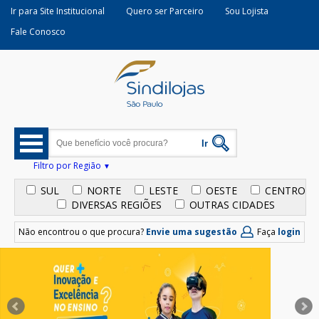
Ir para Site Institucional
Quero ser Parceiro
Sou Lojista
Fale Conosco
Filtro por Região
SUL
NORTE
LESTE
OESTE
CENTRO
DIVERSAS REGIÕES
OUTRAS CIDADES
Não encontrou o que procura?
Envie uma sugestão
Faça
login