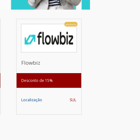
anúncio
Flowbiz
Desconto de 15%
Localização
SUL