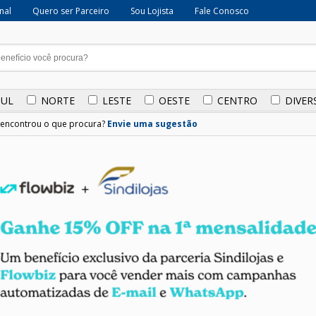
onal
Quero ser Parceiro
Sou Lojista
Fale Conosco
SUL
NORTE
LESTE
OESTE
CENTRO
DIVER
encontrou o que procura?
Envie uma sugestão